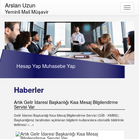
Arslan Uzun
Toggl
Yeminli Mali Müşavir
naviga
Hesap Yap Muhasebe Yap
Haberler
Artık Gelir İdaresi Başkanlığı Kısa Mesaj Bilgilendirme
Servisi Var
Gelir İdaresi Başkanlığı Kısa Mesaj Bilgilendirme Servisi (GİB - KMBS);
Başkanlığımız tarafından açıklanan bilgilerin kullanıcılara otomatik bildirimle
iletilmesi «...»