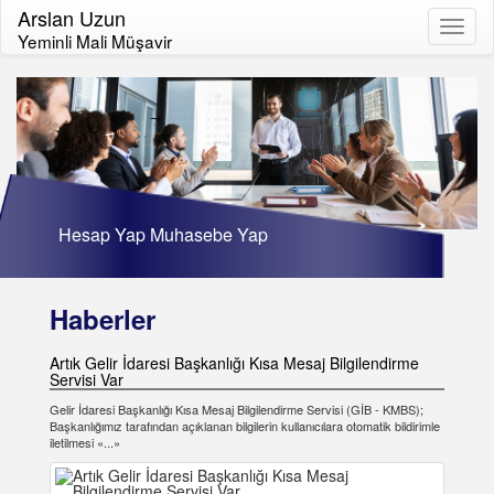
Arslan Uzun
Toggl
Yeminli Mali Müşavir
naviga
Hesap Yap Muhasebe Yap
Haberler
Artık Gelir İdaresi Başkanlığı Kısa Mesaj Bilgilendirme
Servisi Var
Gelir İdaresi Başkanlığı Kısa Mesaj Bilgilendirme Servisi (GİB - KMBS);
Başkanlığımız tarafından açıklanan bilgilerin kullanıcılara otomatik bildirimle
iletilmesi «...»